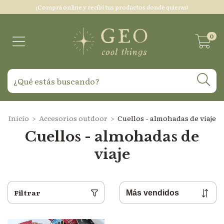
¡Comprá online y recibí tus productos donde quieras!
0
Inicio
>
Accesorios outdoor
>
Cuellos - almohadas de viaje
Cuellos - almohadas de
viaje
Filtrar