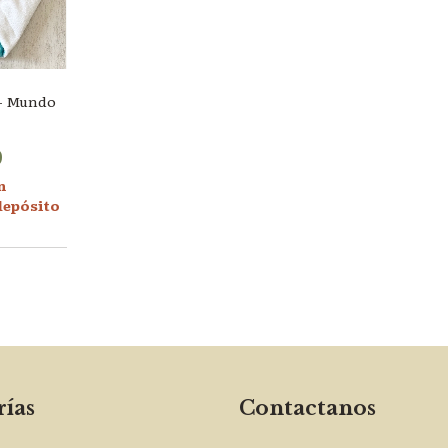
 - Mundo
0
n
depósito
ías
Contactanos