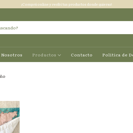
¡Comprá online y recibí tus productos donde quieras!
Nosotros
Productos
Contacto
Política de 
año