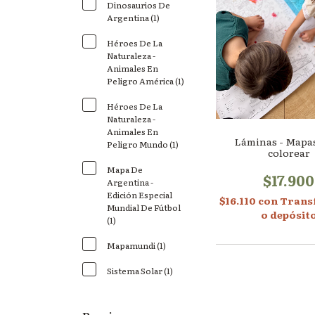
Dinosaurios De
Argentina (1)
Héroes De La
Naturaleza -
Animales En
Peligro América (1)
Héroes De La
Naturaleza -
Animales En
Láminas - Mapa
Peligro Mundo (1)
colorear
Mapa De
$17.900
Argentina -
Edición Especial
$16.110
con
Trans
Mundial De Fútbol
o depósit
(1)
Mapamundi (1)
Sistema Solar (1)