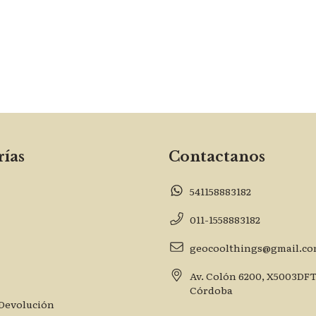
ías
Contactanos
541158883182
011-1558883182
geocoolthings@gmail.c
Av. Colón 6200, X5003DF
Córdoba
 Devolución