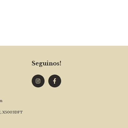
Seguinos!
om
T, X5003DFT