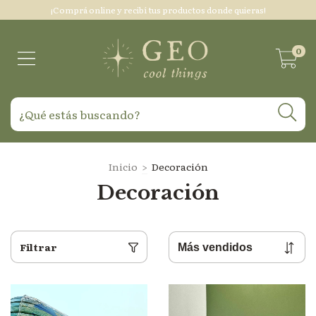
¡Comprá online y recibí tus productos donde quieras!
0
Inicio
>
Decoración
Decoración
Filtrar