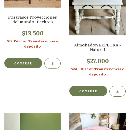
Posavasos Proyecciones
del mundo- Pack x 8
$13.500
$12.150
con
Transferencia o
Almohadón EXPLORA -
depósito
Natural
$27.000
$24.300
con
Transferencia o
depósito