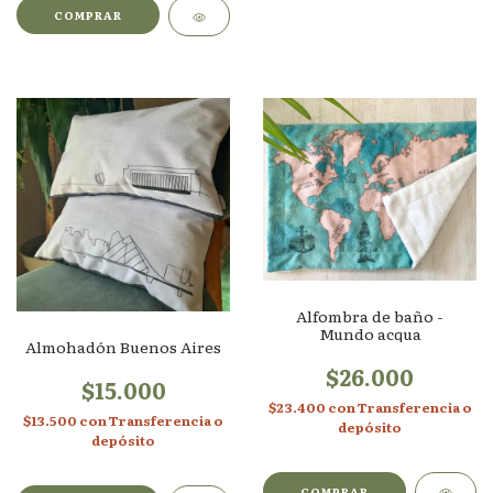
Alfombra de baño -
Mundo acqua
Almohadón Buenos Aires
$26.000
$15.000
$23.400
con
Transferencia o
$13.500
con
Transferencia o
depósito
depósito