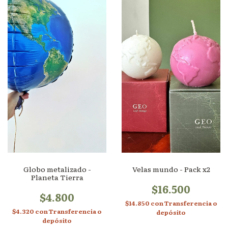
Globo metalizado -
Velas mundo - Pack x2
Planeta Tierra
$16.500
$4.800
$14.850
con
Transferencia o
$4.320
con
Transferencia o
depósito
depósito